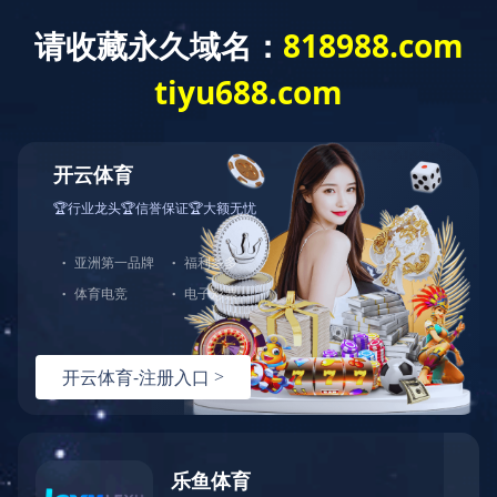
中
EN
新闻资讯
NEWS
防尘防水等级IPXX的含义
防尘防水等级IPXX的含义防尘等级 （ 第 一个 X 表示 ） 0 ：没有保护 1 ：防止大的固体侵入 2 ：防止中等大小的固体侵入 3 ：防止小固体进入侵入 4 ：防止物体大于
汽车类使用标准的试验设备有哪些？
1.汽车类标准试验设备一般有：沙尘试验箱、淋雨试验箱、喷砂试验箱、水试验装置、振动台/振动。2.汽车上的橡胶制品，包括地板胶、电子元器件上的橡胶，一般采用热老化、电热鼓风干燥箱。3.橡胶制品上的关键部件，如刹车管、刹车皮碗，密封件等，一定会
QUICK NAVIGATION
快捷导航
网址：mirai-21.com
座机：021-39126000
传真：021-59551777
地址：中国上海嘉定区浏翔公路5555号
邮箱：master@mirai-21.com