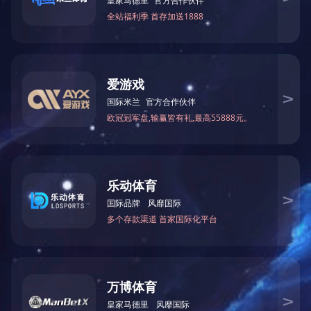
QUICK NAVIGATION
快捷导航
网址：mirai-21.com
座机：021-39126000
传真：021-59551777
地址：中国上海嘉定区浏翔公路5555号
邮箱：master@mirai-21.com
版权所有 © 江南·官方端网站登录入口-江南（中国）