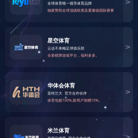
快捷导航
网址：mirai-21.com
座机：021-39126000
传真：021-59551777
地址：中国上海嘉定区浏翔公路5555号
邮箱：master@mirai-21.com
版权所有 © 江南·官方端网站登录入口-江南（中国）
电话
微信
产品
首页